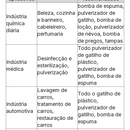
bomba de espuma,
Beleza, cozinha
pulverizador de
Indústria
e banheiro,
gatilho, bomba de
química
cabeleireiro,
loção, pulverizador
diária
perfumaria
de névoa, bomba
de pregos, tampas
Todo pulverizador
de gatilho de
Desinfecção e
Indústria
plástico,
esterilização,
médica
pulverizador de
pulverização
gatilho, bomba de
espuma
Lavagem de
Todo o gatilho de
carros,
plástico,
Indústria
tratamento de
pulverizador de
automotiva
carros,
gatilho, bomba de
restauração de
espuma
carros