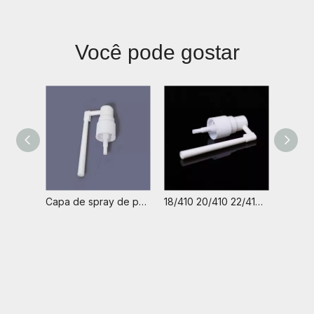
Você pode gostar
Capa de spray de perfume para garrafa personalizada 18/410 20/410 28/410 Pulverizador de névoa de bico longo de plástico com nervuras suaves
18/410 20/410 22/410 24/410 28/410 Spray Nasal Branco Bico Longo Tampa Da Bomba de Pulverização Água Rosto Névoa Spray