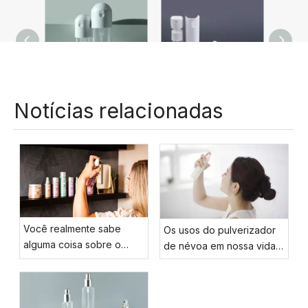
30ml 50ml plástico transparente mini portátil pulverizador de névoa fina desinfetante para as mãos frasco de spray de névoa facial
Embalagem cosmética 10ml plástico vazio branco líquido spray garrafa mão imprensa óleo perfume spray garrafa atomizador
Notícias relacionadas
Você realmente sabe
Os usos do pulverizador
alguma coisa sobre o
de névoa em nossa vida
pulverizador de névoa
diária
facial?