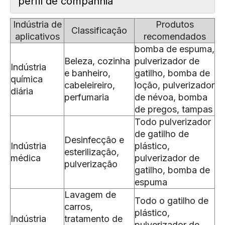
perfil de companhia
Indústria de
Produtos
Classificação
aplicativos
recomendados
bomba de espuma,
Beleza, cozinha
pulverizador de
Indústria
e banheiro,
gatilho, bomba de
química
cabeleireiro,
loção, pulverizador
diária
perfumaria
de névoa, bomba
de pregos, tampas
Todo pulverizador
de gatilho de
Desinfecção e
Indústria
plástico,
esterilização,
médica
pulverizador de
pulverização
gatilho, bomba de
espuma
Lavagem de
Todo o gatilho de
carros,
plástico,
Indústria
tratamento de
pulverizador de