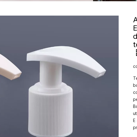
E
d
t
c
T
b
c
p
B
u
E
p