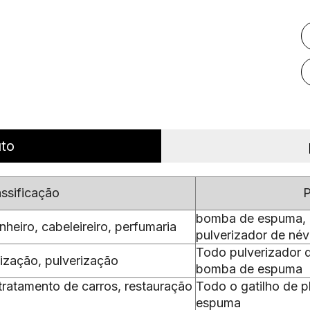
uto
assificação
P
bomba de espuma, p
heiro, cabeleireiro, perfumaria
pulverizador de né
Todo pulverizador de
lização, pulverização
bomba de espuma
tratamento de carros, restauração
Todo o gatilho de p
espuma