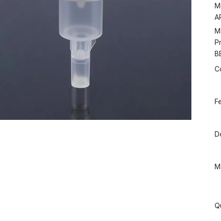
M
A
M
P
B
C
F
D
Ma
Q