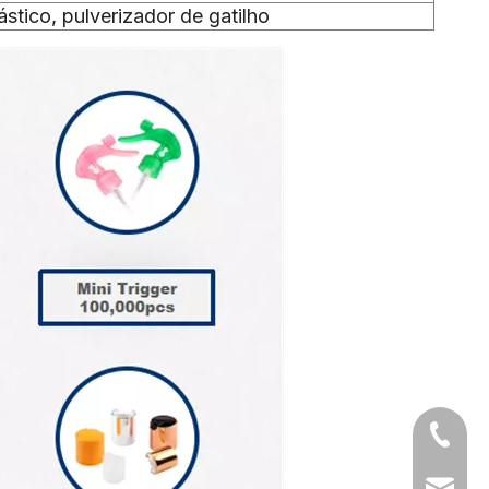
ástico, pulverizador de gatilho
+86-05
sales1@