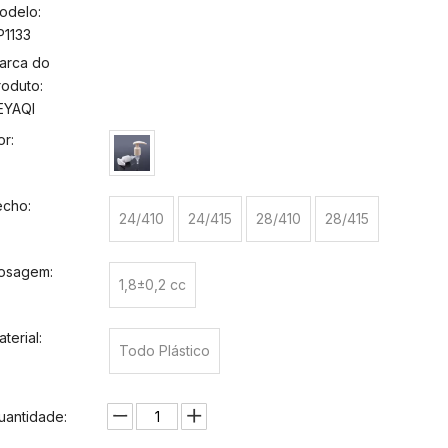
odelo:
P1133
arca do
roduto:
EYAQI
or:
echo:
24/410
24/415
28/410
28/415
osagem:
1,8±0,2 cc
terial:
Todo Plástico
uantidade: