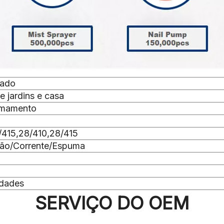
zado
 jardins e casa
amamento
/415,28/410,28/415
ção/Corrente/Espuma
dades
SERVIÇO DO OEM