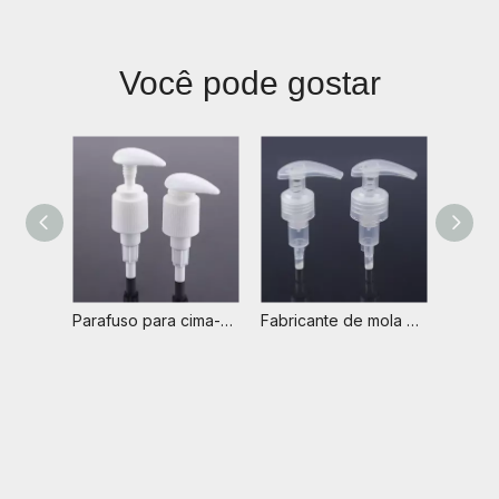
Você pode gostar
Parafuso para cima-para baixo fechado fábrica de cosméticos não derramamento ecologicamente correto customizável luxo 28mm 24/410 bomba de loção plástica
Fabricante de mola externa fábrica de atacado sem derramamento personalizado 24/410 28/410 loção de bomba principal