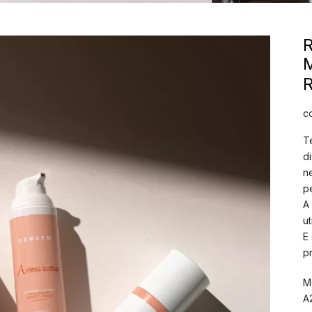
M
R
c
T
d
n
p
A
u
E
p
M
A