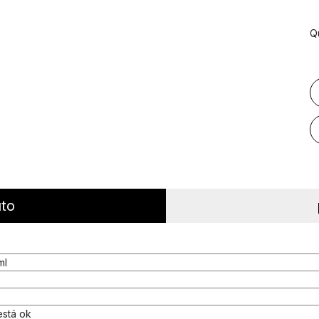
Q
uto
ml
está ok