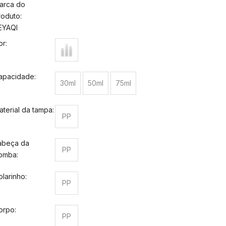
arca do
roduto:
EYAQI
or:
apacidade:
30ml
50ml
75ml
aterial da tampa:
PP
abeça da
PP
omba:
olarinho:
PP
orpo:
PP