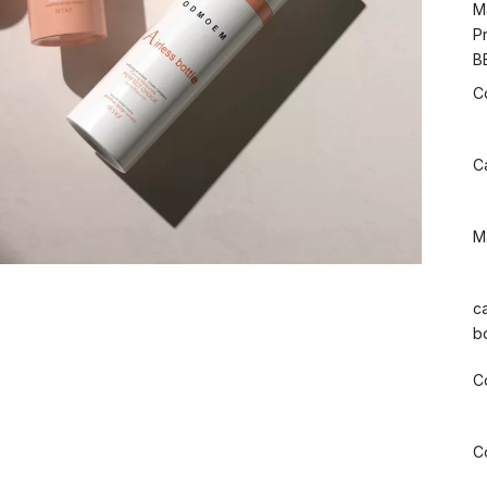
M
P
B
C
C
M
c
b
C
C