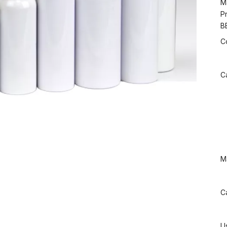
M
P
B
C
C
Ma
Ca
U