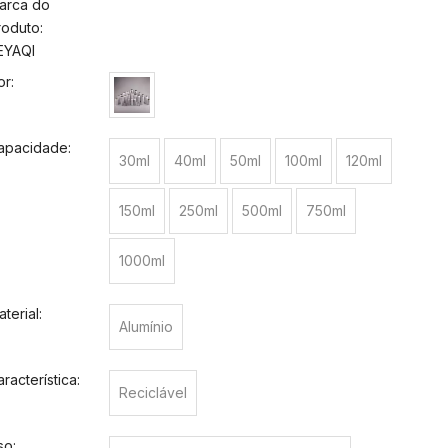
arca do
roduto:
EYAQI
or:
apacidade:
30ml
40ml
50ml
100ml
120ml
150ml
250ml
500ml
750ml
1000ml
terial:
Alumínio
racterística:
Reciclável
so: