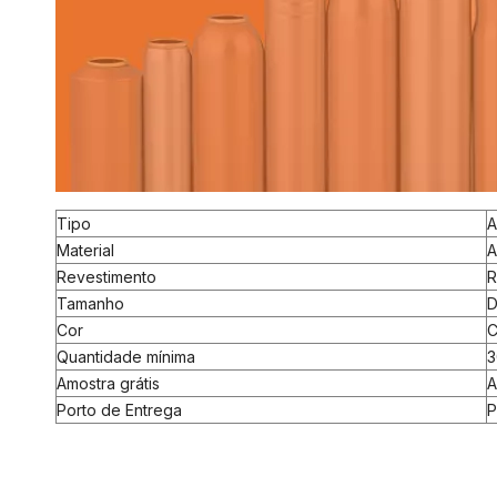
Tipo
A
Material
A
Revestimento
R
Tamanho
D
Cor
C
Quantidade mínima
3
Amostra grátis
A
Porto de Entrega
P