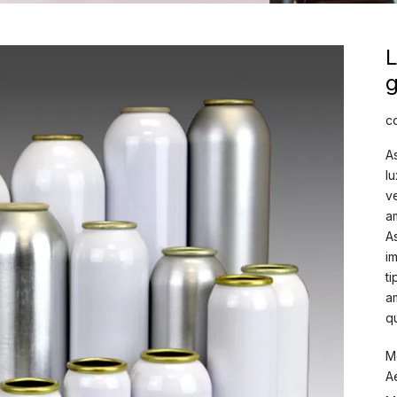
L
g
c
A
l
v
a
A
i
t
a
q
M
A