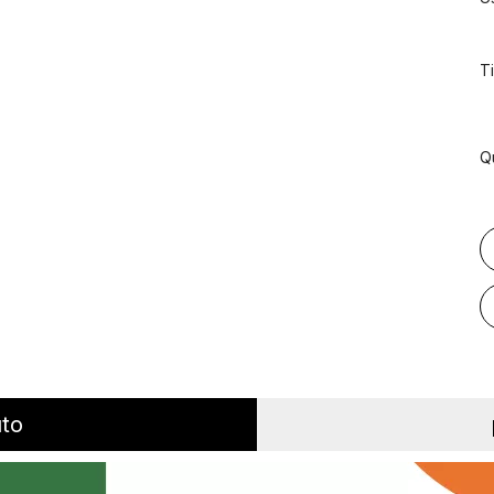
T
Q
uto