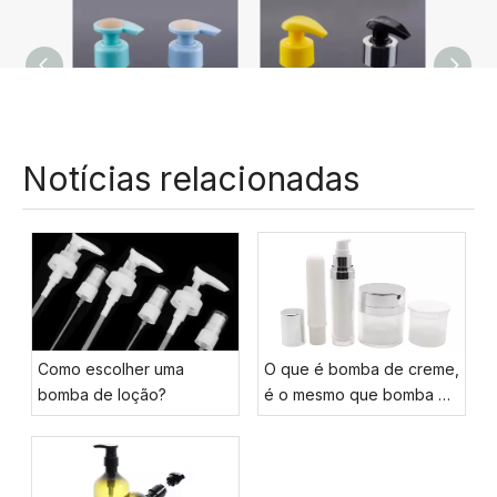
Bomba de loção plástica vazia de luxo com novo design bloqueado à esquerda e à direita
Fabricante atacado fábrica venda quente não derramamento dispensador de bomba de sabão de loção de plástico bloqueado à esquerda e à direita
Notícias relacionadas
Como escolher uma
O que é bomba de creme,
bomba de loção?
é o mesmo que bomba de
loção?