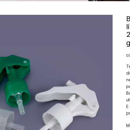
B
2
g
c
T
d
n
p
B
u
E
p
M