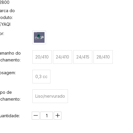
2800
arca do
roduto:
EYAQI
or:
amanho do
20/410
24/410
24/415
28/410
echamento:
osagem:
0,3 cc
ipo de
Liso/nervurado
echamento:
uantidade: