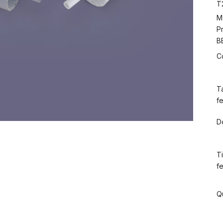
T
M
P
B
C
T
f
D
T
f
Q