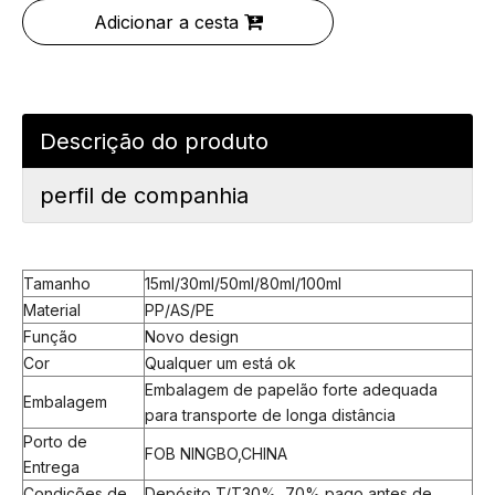
Adicionar a cesta
Descrição do produto
perfil de companhia
Tamanho
15ml/30ml/50ml/80ml/100ml
Material
PP/AS/PE
Função
Novo design
Cor
Qualquer um está ok
Embalagem de papelão forte adequada
Embalagem
para transporte de longa distância
Porto de
FOB NINGBO,CHINA
Entrega
Condições de
Depósito T/T30%, 70% pago antes de