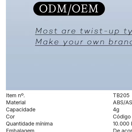
Item nº.
TB205
Material
ABS/A
Capacidade
4g
Cor
Código 
Quantidade mínima
10.000
Embalagem
De acor