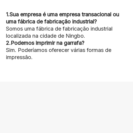
1.Sua empresa é uma empresa transacional ou
uma fábrica de fabricação industrial?
Somos uma fábrica de fabricação industrial
localizada na cidade de Ningbo.
2.Podemos imprimir na garrafa?
Sim. Poderíamos oferecer várias formas de
impressão.
3.Podemos obter suas amostras grátis?
Sim. As amostras são gratuitas, mas o frete
expresso fica por conta do comprador.
4.Podemos combinar muitos itens variados em
um recipiente no meu primeiro pedido?
Sim. Mas a quantidade de cada item
encomendado deve atingir o nosso MOQ.
5.E quanto ao prazo de entrega normal?
Cerca de 25 a 30 dias após o recebimento do
depósito.